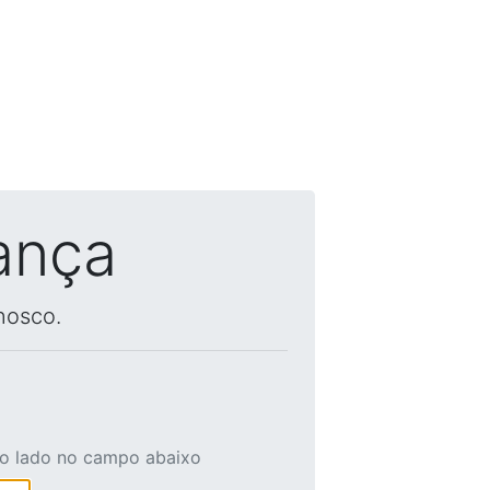
ança
nosco.
ao lado no campo abaixo