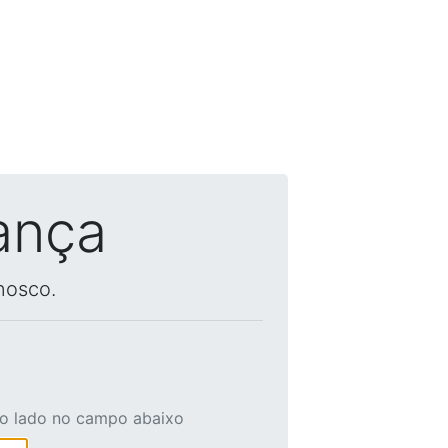
ança
nosco.
ao lado no campo abaixo