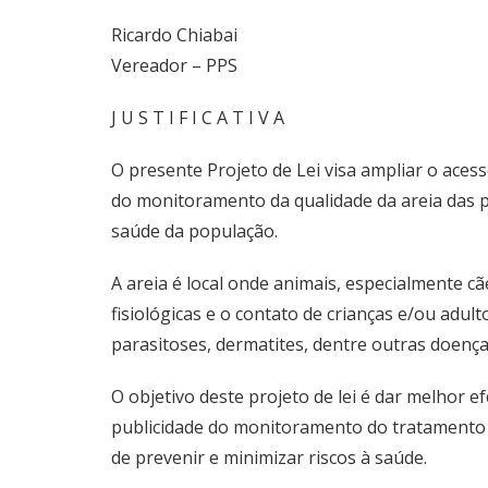
Ricardo Chiabai
Vereador – PPS
J U S T I F I C A T I V A
O presente Projeto de Lei visa ampliar o aces
do monitoramento da qualidade da areia das pr
saúde da população.
A areia é local onde animais, especialmente c
fisiológicas e o contato de crianças e/ou adu
parasitoses, dermatites, dentre outras doença
O objetivo deste projeto de lei é dar melhor e
publicidade do monitoramento do tratamento 
de prevenir e minimizar riscos à saúde.