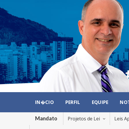
IN�CIO
PERFIL
EQUIPE
NO
Mandato
Projetos de Lei
Leis A