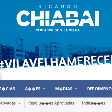
T�CIAS
A��ES
M�DIAS
DEPOIMENT
provadas
Resolu��es Aprovadas
Indica��es