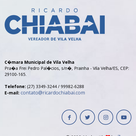
C�mara Municipal de Vila Velha
Pra�a Frei Pedro Pal�cios, s/n�, Prainha - Vila Velha/ES, CEP:
29100-165.
Telefone:
(27) 3349-3244 / 99982-6288
contato@ricardochiabai.com
E-mail: